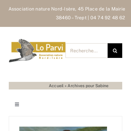
Skip
Association nature Nord-Isère, 45 Place de la Mairie
to
38460 – Trept | 04 74 92 48 62
content
Rechercher
pour
:
Accueil
»
Archives pour Sabine
Toggle
Navigation
Accueil