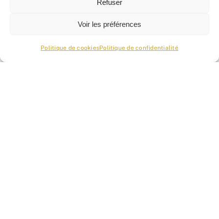
Refuser
Voir les préférences
Politique de cookies
Politique de confidentialité
« L’Echo’m Nat » n°19 – printemps
2026