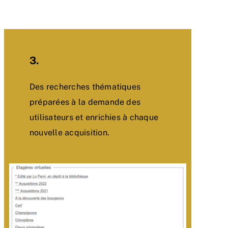
3.
Des recherches thématiques
préparées à la demande des
utilisateurs et enrichies à chaque
nouvelle acquisition.