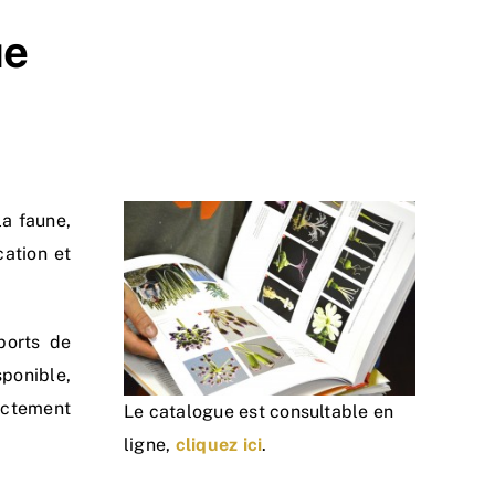
ue
la faune,
cation et
ports de
sponible,
ectement
Le catalogue est consultable en
ligne,
cliquez ici
.