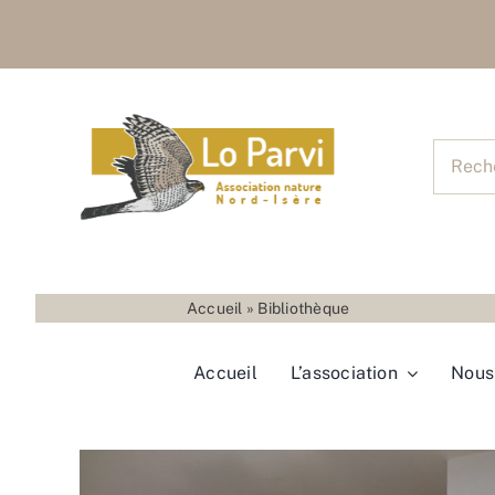
Skip
to
content
Recher
pour
:
Accueil
»
Bibliothèque
Accueil
L’association
Nous 