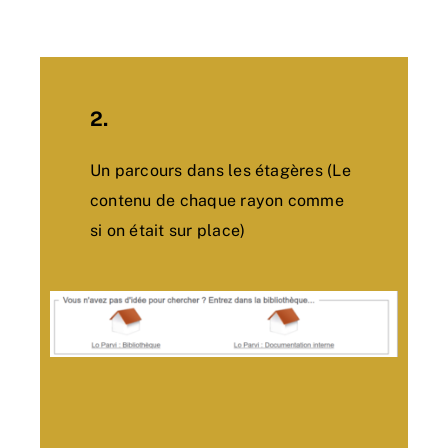
2.
Un parcours dans les étagères (Le
contenu de chaque rayon comme
si on était sur place)