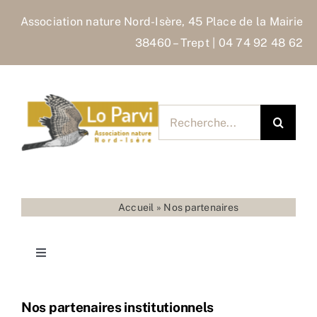
Skip
Association nature Nord-Isère, 45 Place de la Mairie
to
38460 – Trept | 04 74 92 48 62
content
Rechercher
pour
:
Accueil
»
Nos partenaires
Toggle
Navigation
Accueil
Nos partenaires institutionnels