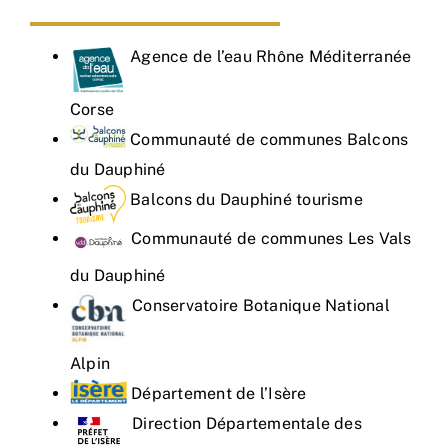
L’association
Agence de l’eau Rhône Méditerranée
Nous rejoindre
Corse
Communauté de communes Balcons
Connaître & Protéger
du Dauphiné
Balcons du Dauphiné tourisme
Nos actions
Communauté de communes Les Vals
du Dauphiné
Ressources
Conservatoire Botanique National
Nous contacter
Alpin
Département de l’Isère
Direction Départementale des