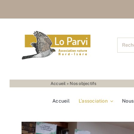
Skip
to
content
Recher
pour
:
Accueil
»
Nos objectifs
Accueil
L’association
Nous 