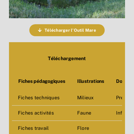
Télécharger l’Outil Mare
Téléchargement
Fiches pédagogiques
Illustrations
Dossier
Fiches techniques
Milieux
Prépare
Fiches activités
Faune
Infos g
Fiches travail
Flore