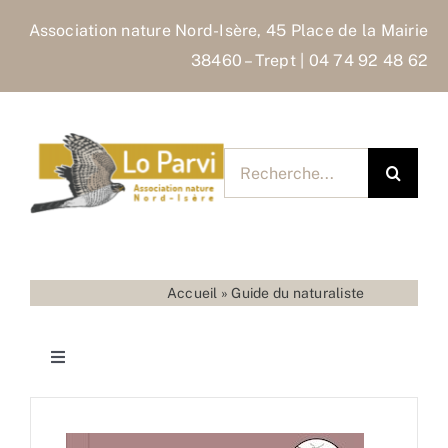
Skip
Association nature Nord-Isère, 45 Place de la Mairie
to
38460 – Trept | 04 74 92 48 62
content
Rechercher
pour
:
Accueil
»
Guide du naturaliste
Toggle
Navigation
Accueil