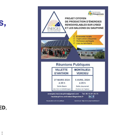
s,
SED
,
 :