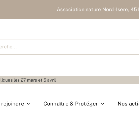
Association nature Nord-Isère, 45 
cher
liques les 27 mars et 5 avril
rejoindre
Connaître & Protéger
Nos act