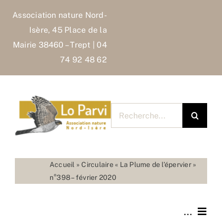
Skip
Association nature Nord-
to
Isère, 45 Place de la
content
Mairie 38460 – Trept | 04
74 92 48 62
Rechercher
pour
:
Accueil
»
Circulaire « La Plume de l’épervier »
n°398 – février 2020
...