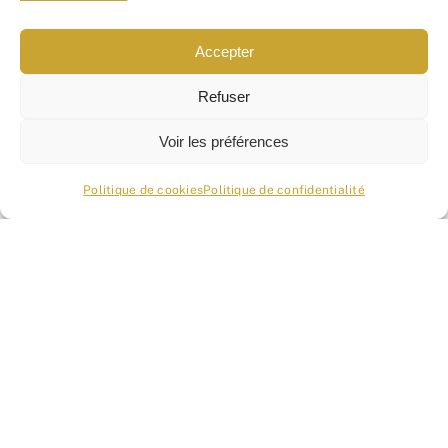
Accepter
Nous ne spammons pas !
Refuser
Consultez notre
politique
de confidentialité
pour
Voir les préférences
plus d’informations.
Politique de cookies
Politique de confidentialité