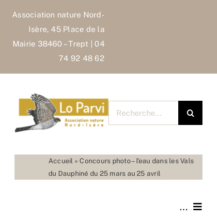
Skip
Association nature Nord-
to
Isère, 45 Place de la
content
Mairie 38460 – Trept | 04
74 92 48 62
Rechercher
pour
:
Accueil
»
Concours photo – l’eau dans les Vals
du Dauphiné du 25 mars au 25 avril
...