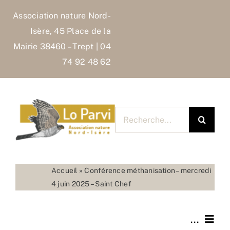
Skip
Association nature Nord-
to
Isère, 45 Place de la
content
Mairie 38460 – Trept | 04
74 92 48 62
Rechercher
pour
:
Accueil
»
Conférence méthanisation – mercredi
4 juin 2025 – Saint Chef
...