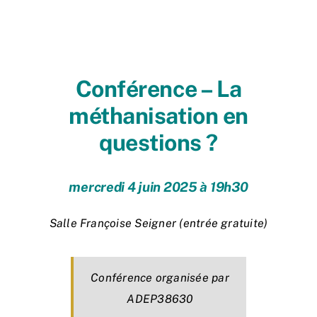
Accueil
L’association
Conférence – La
méthanisation en
Nous rejoindre
questions ?
Connaître & Protéger
mercredi 4 juin 2025 à 19h30
Nos actions
Salle Françoise Seigner (entrée gratuite)
Ressources
Nous contacter
Conférence organisée par
ADEP38630