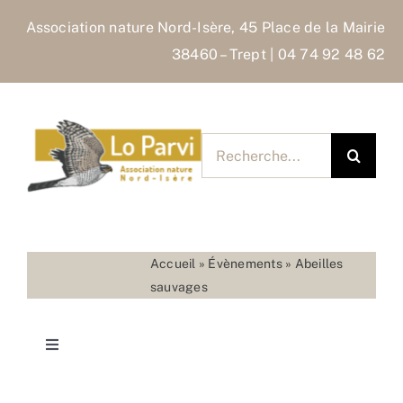
Skip
Association nature Nord-Isère, 45 Place de la Mairie
to
38460 – Trept | 04 74 92 48 62
content
Rechercher
pour
:
Accueil
»
Évènements
»
Abeilles
sauvages
Toggle
Navigation
Accueil