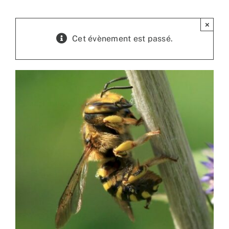
×
L’association
Cet évènement est passé.
Nous rejoindre
Connaître & Protéger
Nos actions
Ressources
Nous contacter