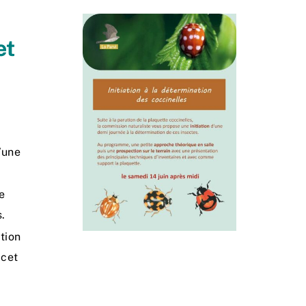
et
’une
e
.
tion
 cet