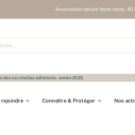
Association nature Nord-Isère, 45 
cher
ion des coccinelles adhérents – année 2025
rejoindre
Connaître & Protéger
Nos act