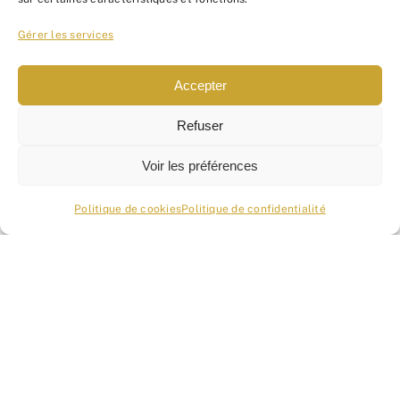
Gérer les services
Accepter
Nous ne spammons pas !
Refuser
Consultez notre
politique
de confidentialité
pour
Voir les préférences
plus d’informations.
Politique de cookies
Politique de confidentialité