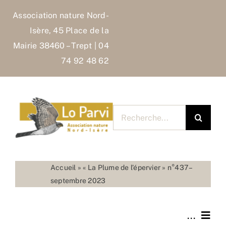
Skip
Association nature Nord-
to
Isère, 45 Place de la
content
Mairie 38460 – Trept | 04
74 92 48 62
Rechercher
pour
:
Accueil
»
« La Plume de l’épervier » n°437 –
septembre 2023
...