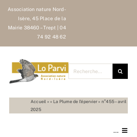
Skip
Association nature Nord-
to
Isère, 45 Place de la
content
Mairie 38460 – Trept | 04
74 92 48 62
Rechercher
pour
:
Accueil
»
« La Plume de l’épervier » n°455 – avril
2025
...