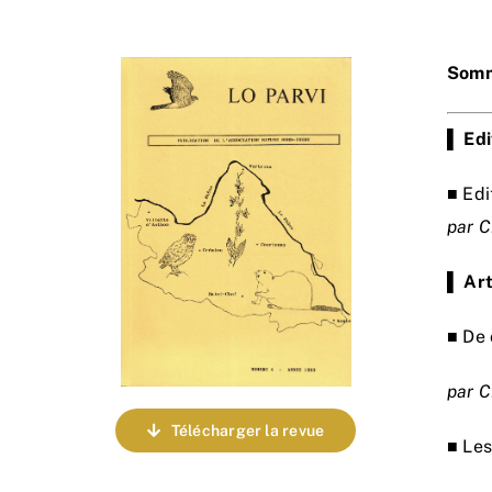
Somm
▌
Edi
■ Edi
par C
▌
Art
■ De 
par C
Télécharger la revue
■ Le