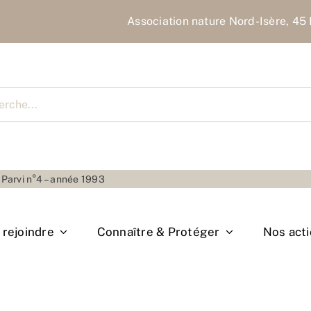
Association nature Nord-Isère, 45 
cher
o Parvi n°4 – année 1993
rejoindre
Connaître & Protéger
Nos act