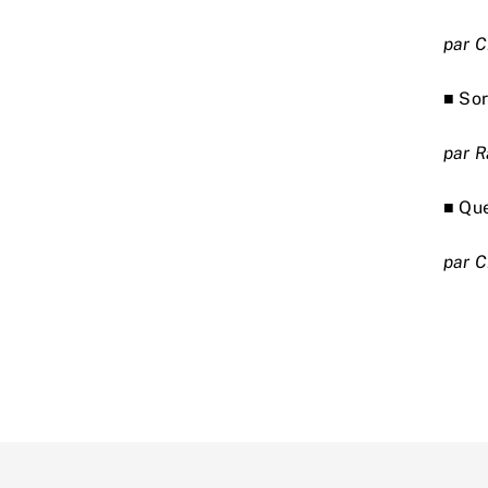
par C
■ Sor
par 
■ Que
par C