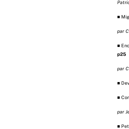
Patr
■ Mig
par C
■ Enq
p25
par C
■ Dev
■ Con
par 
■ Pet