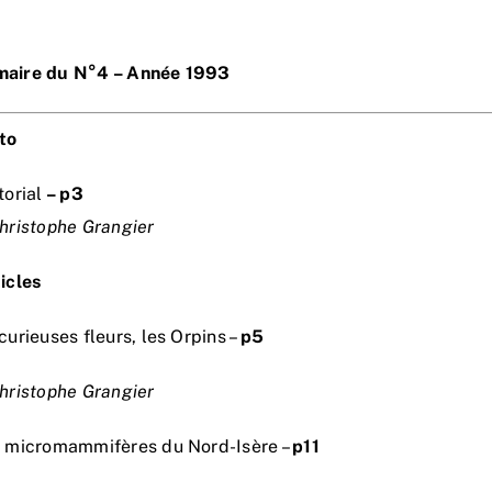
aire du N°4 – Année 1993
to
torial
– p3
hristophe Grangier
icles
curieuses fleurs, les Orpins –
p5
hristophe Grangier
s micromammifères du Nord-Isère –
p11