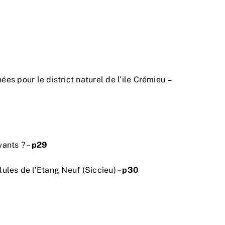
s pour le district naturel de l’ile Crémieu
–
vants ? –
p29
llules de l’Etang Neuf (Siccieu) –
p30