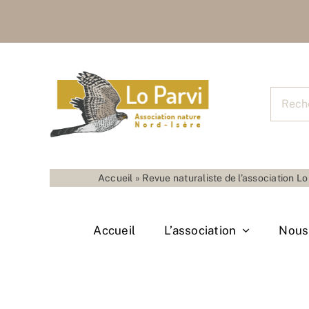
Skip
to
content
Recher
pour
:
Accueil
»
Revue naturaliste de l’association L
Accueil
L’association
Nous 