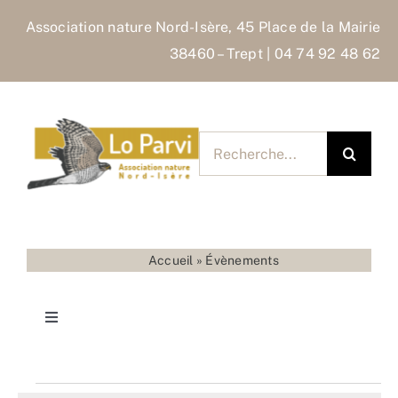
Skip
Association nature Nord-Isère, 45 Place de la Mairie
to
38460 – Trept | 04 74 92 48 62
content
Rechercher
pour
:
Accueil
»
Évènements
Toggle
Navigation
Accueil