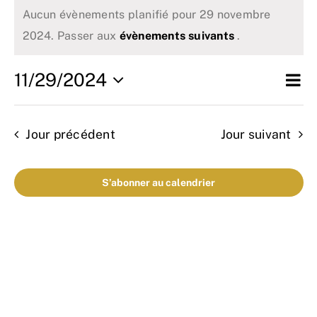
Évènements
Aucun évènements planifié pour 29 novembre
L’association
Notice
2024. Passer aux
évènements suivants
.
for
Nous rejoindre
Na
11/29/2024
Na
Jour
Sélectionnez
29
d
Connaître & Protéger
une
pa
vu
date.
Jour précédent
Jour suivant
novembre
co
É
Nos actions
S’abonner au calendrier
2024
Ressources
Nous contacter